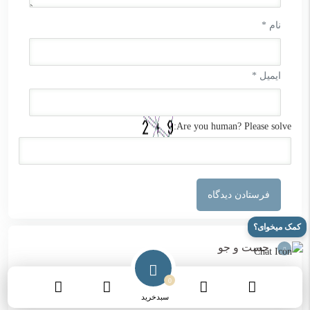
نام
*
ایمیل
*
Are you human? Please solve:
کمک میخوای؟
جست و جو
0
سبدخرید