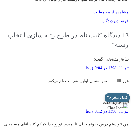
مشاهده ادامه مطلب...
فرستادن دیدگاه
13
دیدگاه
“ثبت نام در طرح رتبه سازی انتخاب
رشته”
ساناز مشایخی
گفت:
تیر 11, 1398 در 9:04 ق.ظ
هورااااا…… من امسال اولین نفر ثبت نام میکنم.
پاسخ
کمک میخوای؟
الهه جاوید
گفت:
تیر 11, 1398 در 9:12 ق.ظ
من نتونستم درس بخونم خیلی نا امیدم. تورو خدا کمکم کنید اقای مسلمینی