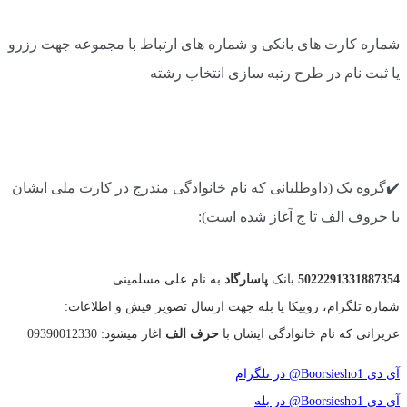
شماره کارت های بانکی و شماره های ارتباط با مجموعه جهت رزرو
یا ثبت نام در طرح رتبه سازی انتخاب رشته
✔️گروه یک (داوطلبانی که نام خانوادگی مندرج در کارت ملی ایشان
با حروف الف تا ج آغاز شده است):
5022291331887354
بانک
پاسارگاد
به نام علی مسلمینی
شماره تلگرام، روبیکا یا بله جهت ارسال تصویر فیش و اطلاعات:
عزیزانی که نام خانوادگی ایشان با
حرف الف
اغاز میشود: 09390012330
آی دی Boorsiesho1@ در تلگرام
آی دی Boorsiesho1@ در بله