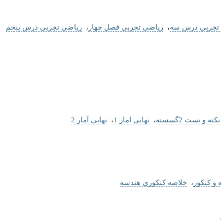
تجربی درس سه
،
ریاضی تجربی فصل چهار
،
ریاضی تجربی درس پنجم
نکته و تست 2گسسته
،
نهایی امار 1
،
نهایی آمار 2
 و کنکور
،
خلاصه کنکوری هندسه