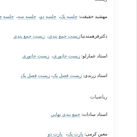
مهشید حقیقت:
جلسه یک
،
جلسه دو
،
جلسه سه
،
جلسه چه
دکترفرهمندنیا:
زیست جمع بندی
،
زیست جمع بندی
استاد عمارلو:
زیست جانوری
،
زیست جانوری
استاد زرندی:
زیست فصل یک
،
زیست فصل یک
ریاضیات
استاد سادات:
جمع بندی نهایی
معین کرمی:
پارت یک
،
پارت دو