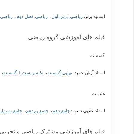
اساتید برتر:
ریاضی درس اول
،
ریاضی فصل دوم
،
ریاضی 
فیلم های آموزشی گروه ریاضی
گسسته
استاد آرش عمید:
نهایی گسسته
،
نکته و تست 1 گسسته
،
هندسه
استاد علایی نسب:
جامع دهم
،
جامع یازدهم
،
جامع سه پایه
فیلم های آموزشی مشترک ریاضی و تجربی