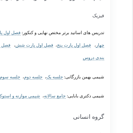
فیزیک
تدریس های اساتید برتر مختص نهایی و کنکور:
فصل اول پا
چهار
،
فصل اول پارت پنج
،
فصل اول پارت شش
،
فصل ا
بندی دروس
شیمی بهمن بازرگانی:
جلسه یک
،
جلسه دوم
،
جلسه سوم
شیمی دکتری بابایی:
جامع سالانه
،
شیمی موازنه و استوک
گروه انسانی