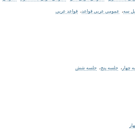
ل سه
،
عمومی عربی قواعد
،
قواعد عربی
 چهار
،
جلسه پنج
،
جلسه شش
ار