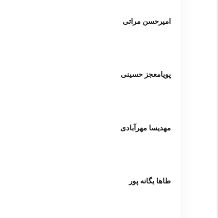
امیرحسن مراتی
پویامعجز حسینی
مهدیسا مهرآبادی
طاها یگانه پور