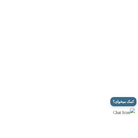
حدیثه مهدی زاده کماچالی
کمک میخوای؟